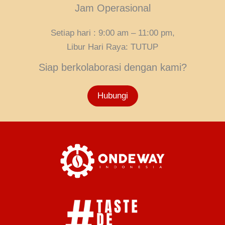
Jam Operasional
Setiap hari : 9:00 am – 11:00 pm,
Libur Hari Raya: TUTUP
Siap berkolaborasi dengan kami?
Hubungi