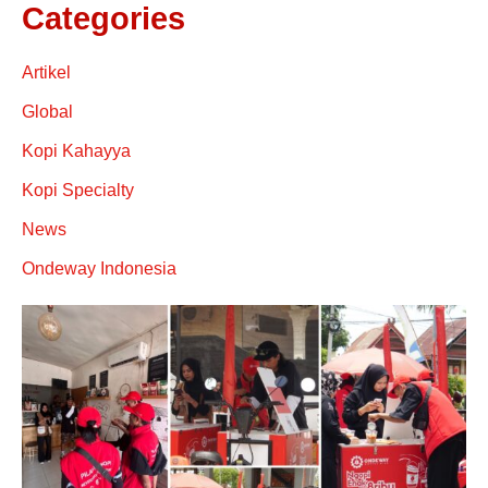
Categories
Artikel
Global
Kopi Kahayya
Kopi Specialty
News
Ondeway Indonesia