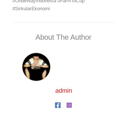
#OndeWayIndonesia #FarmToCup
#SirkularEkonomi
About The Author
admin