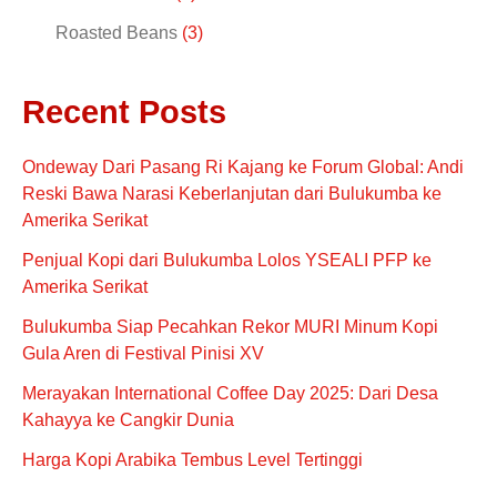
0
0
.
.
Roasted Beans
3
I
S
Recent Posts
K
O
Ondeway Dari Pasang Ri Kajang ke Forum Global: Andi
Reski Bawa Narasi Keberlanjutan dari Bulukumba ke
N
Amerika Serikat
Penjual Kopi dari Bulukumba Lolos YSEALI PFP ke
Amerika Serikat
Bulukumba Siap Pecahkan Rekor MURI Minum Kopi
Gula Aren di Festival Pinisi XV
Merayakan International Coffee Day 2025: Dari Desa
Kahayya ke Cangkir Dunia
Harga Kopi Arabika Tembus Level Tertinggi