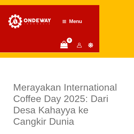
6
3
3
Lewati
P
P
P
ke
r
r
r
konten
Menu
o
o
o
d
d
d
u
u
u
k
k
k
Merayakan International
Coffee Day 2025: Dari
Desa Kahayya ke
Cangkir Dunia