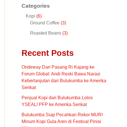
D
D
0
0
0
0
D
D
d
d
d
d
Categories
.
.
0
0
a
a
a
a
I
I
.
.
l
l
l
l
E
E
Kopi
6
a
a
a
a
S
S
Ground Coffee
3
h
h
h
h
N
N
:
:
:
:
K
K
Roasted Beans
3
R
R
R
R
G
G
p
p
p
p
O
O
3
3
3
2
A
A
5
3
0
7
Recent Posts
.
.
.
.
N
N
N
N
0
0
0
0
0
0
0
0
Ondeway Dari Pasang Ri Kajang ke
D
D
0
0
0
0
Forum Global: Andi Reski Bawa Narasi
.
.
.
.
I
I
Keberlanjutan dari Bulukumba ke Amerika
Serikat
S
S
Penjual Kopi dari Bulukumba Lolos
K
K
YSEALI PFP ke Amerika Serikat
O
O
Bulukumba Siap Pecahkan Rekor MURI
N
N
Minum Kopi Gula Aren di Festival Pinisi