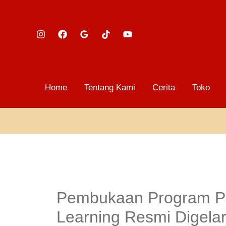
Lewati
ke
konten
Home
Tentang Kami
Cerita
Toko
Pembukaan Program Pe
Learning Resmi Digelar