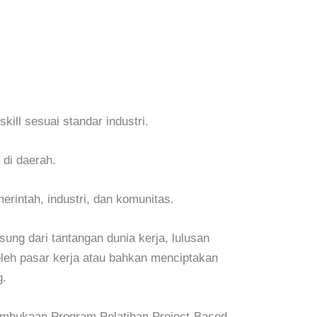
kill
sesuai standar industri.
di daerah.
erintah, industri, dan komunitas.
ng dari tantangan dunia kerja, lulusan
oleh pasar kerja atau bahkan menciptakan
g.
embukaan Program Pelatihan Project-Based